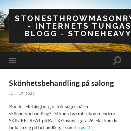
STONESTHROWMASONRY
- INTERNETS TUNGA
BLOGG - STONEHEAVY
Slå
Slå
på/av
på/av
sökfäl
mobilmeny
Skönhetsbehandling på salong
JUNI 17, 2021
Bor du i Helsingborg och är sugen på en
skönhetsbehandling? Då kan vi varmt rekommendera
SKIN RETREAT på Karl X Gustavs gata 26. Här kan du
boka in dig på behandlingar som
brow lift
,