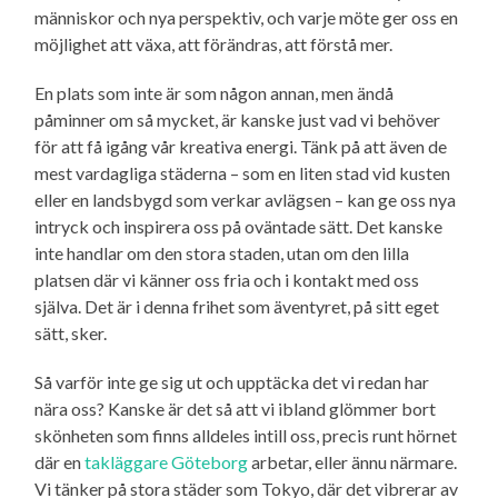
människor och nya perspektiv, och varje möte ger oss en
möjlighet att växa, att förändras, att förstå mer.
En plats som inte är som någon annan, men ändå
påminner om så mycket, är kanske just vad vi behöver
för att få igång vår kreativa energi. Tänk på att även de
mest vardagliga städerna – som en liten stad vid kusten
eller en landsbygd som verkar avlägsen – kan ge oss nya
intryck och inspirera oss på oväntade sätt. Det kanske
inte handlar om den stora staden, utan om den lilla
platsen där vi känner oss fria och i kontakt med oss
själva. Det är i denna frihet som äventyret, på sitt eget
sätt, sker.
Så varför inte ge sig ut och upptäcka det vi redan har
nära oss? Kanske är det så att vi ibland glömmer bort
skönheten som finns alldeles intill oss, precis runt hörnet
där en
takläggare Göteborg
arbetar, eller ännu närmare.
Vi tänker på stora städer som Tokyo, där det vibrerar av