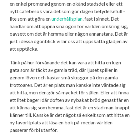
en enkel promenad genom en okänd stadsdel eller ett
nytt cafébesök vara det som gör dagen betydelsefull –
lite som att göra en
underhållsplan
, fast i sinnet. Det
handlar om att öppna sina ögon för världen omkring sig,
oavsett om det är hemma eller någon annanstans. Det är
just i dessa ögonblick vi lär oss att uppskatta glädjen av
att upptäcka.
Tänk på hur förvånande det kan vara att hitta en lugn
gata som är täckt av gamla träd, där ljuset spiller in
genom löven och kastar små skuggor på den gamla
trottoaren. Det är en plats man kanske inte väntade sig
att hitta, men den gör så mycket för själen. Eller att finna
ett litet bageri där doften av nybakat bröd genast får en
att känna sig som hemma, fast det är en stad man knappt
känner till. Kanske är det något så enkelt som att hitta en
ny favoritplats att läsa en bok på, medan världen
passerar förbi utanför.