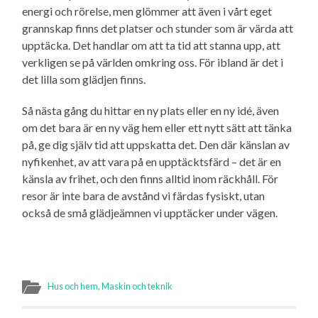
energi och rörelse, men glömmer att även i vårt eget
grannskap finns det platser och stunder som är värda att
upptäcka. Det handlar om att ta tid att stanna upp, att
verkligen se på världen omkring oss. För ibland är det i
det lilla som glädjen finns.
Så nästa gång du hittar en ny plats eller en ny idé, även
om det bara är en ny väg hem eller ett nytt sätt att tänka
på, ge dig själv tid att uppskatta det. Den där känslan av
nyfikenhet, av att vara på en upptäcktsfärd – det är en
känsla av frihet, och den finns alltid inom räckhåll. För
resor är inte bara de avstånd vi färdas fysiskt, utan
också de små glädjeämnen vi upptäcker under vägen.
Hus och hem
,
Maskin och teknik