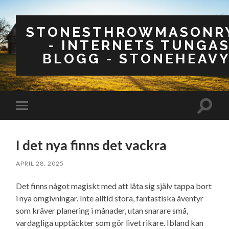
STONESTHROWMASONRY
- INTERNETS TUNGA
BLOGG - STONEHEAVY
Slå
Slå
på/av
på/av
sökfäl
mobilmeny
I det nya finns det vackra
APRIL 28, 2025
Det finns något magiskt med att låta sig själv tappa bort
i nya omgivningar. Inte alltid stora, fantastiska äventyr
som kräver planering i månader, utan snarare små,
vardagliga upptäckter som gör livet rikare. Ibland kan