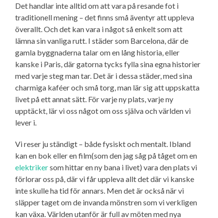
Det handlar inte alltid om att vara på resande fot i
traditionell mening – det finns små äventyr att uppleva
överallt. Och det kan vara i något så enkelt som att
lämna sin vanliga rutt. I städer som Barcelona, där de
gamla byggnaderna talar om en lång historia, eller
kanske i Paris, där gatorna tycks fylla sina egna historier
med varje steg man tar. Det är i dessa städer, med sina
charmiga kaféer och små torg, man lär sig att uppskatta
livet på ett annat sätt. För varje ny plats, varje ny
upptäckt, lär vi oss något om oss själva och världen vi
lever i.
Vi reser ju ständigt – både fysiskt och mentalt. Ibland
kan en bok eller en film(som den jag såg på tåget om en
elektriker
som hittar en ny bana i livet) vara den plats vi
förlorar oss på, där vi får uppleva allt det där vi kanske
inte skulle ha tid för annars. Men det är också när vi
släpper taget om de invanda mönstren som vi verkligen
kan växa. Världen utanför är full av möten med nya