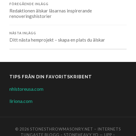
FÖREGÅENDE INLÄGG
Redaktionen älskar läsarnas inspirerande
renoveringshistorier
NÄSTA INLÄGG
Ditt nästa hemprojekt – skapa en plats du älskar
TIPS FRÅN DIN FAVORITSKRIBENT
nhlstoreusa.com
liriona.com
© 2026
STONESTHROWMASONRY.NET – INTERNETS
TUNGASTE BLOGG – STONEHEAVY YO
—
UPP ↑