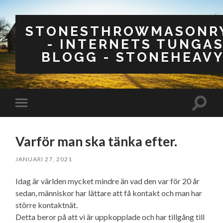
STONESTHROWMASONRY
- INTERNETS TUNGA
BLOGG - STONEHEAVY
Slå
Slå
på/av
på/av
sökfäl
mobilmeny
Varför man ska tänka efter.
JANUARI 27, 2021
Idag är världen mycket mindre än vad den var för 20 år
sedan, människor har lättare att få kontakt och man har
större kontaktnät.
Detta beror på att vi är uppkopplade och har tillgång till