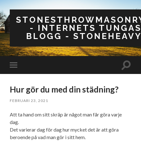
STONESTHROWMASONRY
- INTERNETS TUNGA
BLOGG - STONEHEAVY
Slå
Slå
på/av
på/av
sökfäl
mobilmeny
Hur gör du med din städning?
FEBRUARI 23, 2021
Att ta hand om sitt skräp är något man får göra varje
dag.
Det varierar dag för dag hur mycket det är att göra
beroende på vad man gör i sitt hem.